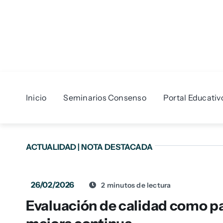
Skip
to
content
Inicio
Seminarios Consenso
Portal Educativ
ACTUALIDAD
|
NOTA DESTACADA
26/02/2026
2 minutos de lectura
Evaluación de calidad como pa