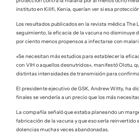
protección contra la malaria por al menos ocho meses
instituto en Kilifi, Kenia, querían ver si esa protecc
Los resultados publicados en la revista médica The
seguimiento, la eficacia de la vacuna no disminuye
por ciento menos propensos a infectarse con malaria
«Se necesitan más estudios para establecer la eficac
con VIH o aquellos desnutridos», manifestó Olotu, q
distintas intensidades de transmisión para confirma
El presidente ejecutivo de GSK, Andrew Witty, ha di
finales se vendería a un precio que los más necesit
La compañía señaló que estaba planeando un margen
fabricación de la vacuna y que eso sería reinvertido
dolencias muchas veces abandonadas.