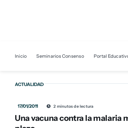
Skip
to
content
Inicio
Seminarios Consenso
Portal Educativ
ACTUALIDAD
17/01/2011
2 minutos de lectura
Una vacuna contra la malaria 