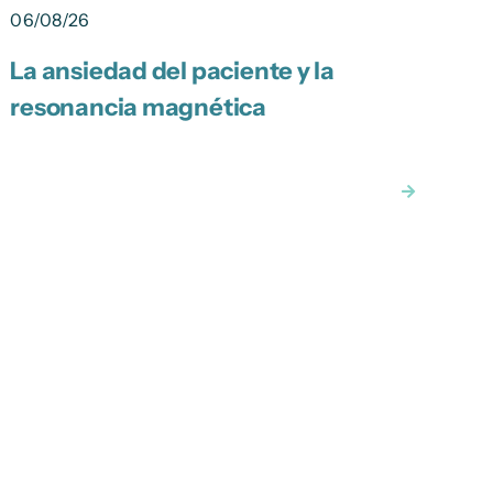
06/08/26
La ansiedad del paciente y la
0
resonancia magnética
L
c