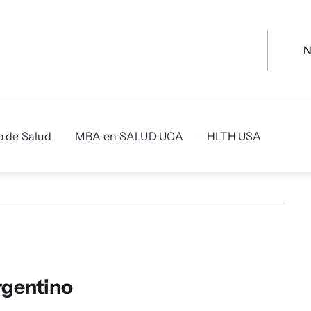
o de Salud
MBA en SALUD UCA
HLTH USA
rgentino