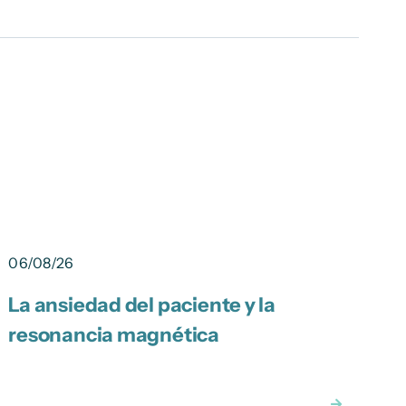
06/08/26
La ansiedad del paciente y la
0
resonancia magnética
L
c